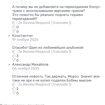
А почему вы не добавляете на переизданиях бонус-
треки с эксклюзивными версиями треков?
Это помогло бы реально поднять тиражи
переизданий!!!
{{ ::'Js.Review.Respond' | translate }}
0
0
Константин
19 ноября 2025
Спасибо! Один из любимейших альбомов!
{{ ::'Js.Review.Respond' | translate }}
3
0
Александр Михайлов
06 ноября 2025
Отличная новость. Так держать, Мороз. Значит все-
таки не зря я не купил поделки Бобмы мьюзик
{{ ::'Js.Review.Respond' | translate }}
2
0