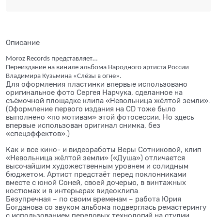
Описание
Moroz Records представляет…
Переиздание на виниле альбома Народного артиста России
Владимира Кузьмина «Слёзы в огне».
Для оформления пластинки впервые использовано
оригинальное фото Сергея Нарчука, сделанное на
съёмочной площадке клипа «Невольница жёлтой земли».
(Оформление первого издания на CD тоже было
выполнено «по мотивам» этой фотосессии. Но здесь
впервые использован оригинал снимка, без
«спецэффектов».)
Как и все кино- и видеоработы Веры Сотниковой, клип
«Невольница жёлтой земли» («Душа») отличается
высочайшим художественным уровнем и солидным
бюджетом. Артист предстаёт перед поклонниками
вместе с юной Соней, своей дочерью, в винтажных
костюмах и в интерьерах видеоклипа.
Безупречная – по своим временам – работа Юрия
Богданова со звуком альбома подверглась ремастерингу
с использованием передовых технологий на студии