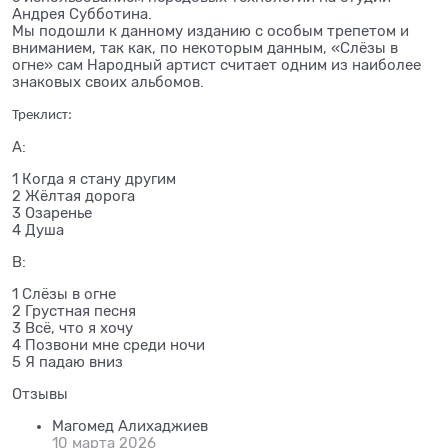
Андрея Субботина.
Мы подошли к данному изданию с особым трепетом и
вниманием, так как, по некоторым данным, «Слёзы в
огне» сам Народный артист считает одним из наиболее
знаковых своих альбомов.
Треклист:
A:
1 Когда я стану другим
2 Жёлтая дорога
3 Озаренье
4 Душа
B:
1 Слёзы в огне
2 Грустная песня
3 Всё, что я хочу
4 Позвони мне среди ночи
5 Я падаю вниз
Отзывы
Магомед Алихаджиев
10 марта 2026