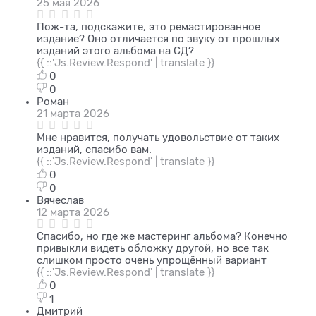
25 мая 2026
Пож-та, подскажите, это ремастированное
издание? Оно отличается по звуку от прошлых
изданий этого альбома на СД?
{{ ::'Js.Review.Respond' | translate }}
0
0
Роман
21 марта 2026
Мне нравится, получать удовольствие от таких
изданий, спасибо вам.
{{ ::'Js.Review.Respond' | translate }}
0
0
Вячеслав
12 марта 2026
Спасибо, но где же мастеринг альбома? Конечно
привыкли видеть обложку другой, но все так
слишком просто очень упрощённый вариант
{{ ::'Js.Review.Respond' | translate }}
0
1
Дмитрий