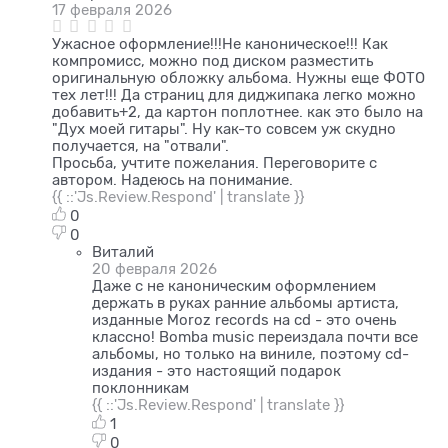
17 февраля 2026
Ужасное оформление!!!Не каноническое!!! Как
компромисс, можно под диском разместить
оригинальную обложку альбома. Нужны еще ФОТО
тех лет!!! Да страниц для диджипака легко можно
добавить+2, да картон поплотнее. как это было на
"Дух моей гитары". Ну как-то совсем уж скудно
получается, на "отвали".
Просьба, учтите пожелания. Переговорите с
автором. Надеюсь на понимание.
{{ ::'Js.Review.Respond' | translate }}
0
0
Виталий
20 февраля 2026
Даже с не каноническим оформлением
держать в руках ранние альбомы артиста,
изданные Moroz records на cd - это очень
классно! Bomba music переиздала почти все
альбомы, но только на виниле, поэтому cd-
издания - это настоящий подарок
поклонникам
{{ ::'Js.Review.Respond' | translate }}
1
0