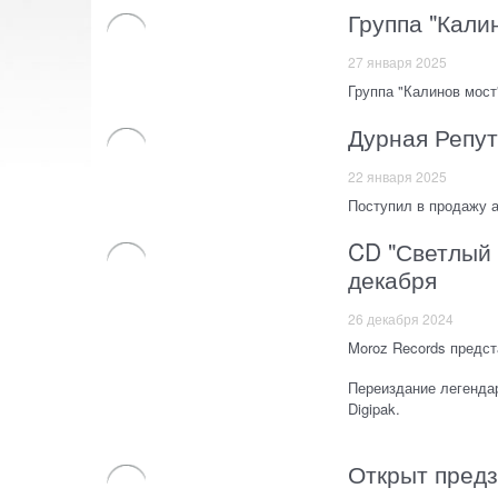
Группа "Кали
27 января 2025
Группа "Калинов мост
Дурная Репут
22 января 2025
Поступил в продажу 
CD "Светлый 
декабря
26 декабря 2024
Moroz Records предс
Переиздание легенд
Digipak.
Открыт пред