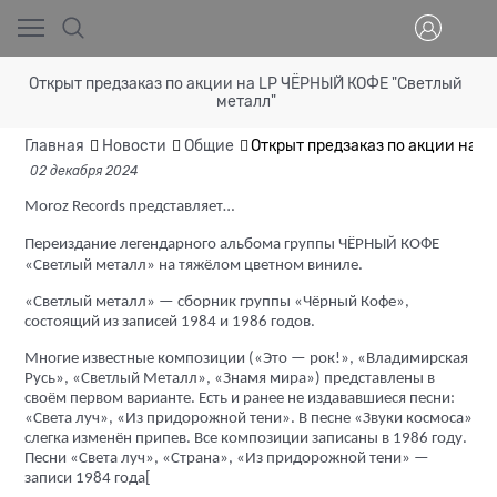
Открыт предзаказ по акции на LP ЧЁРНЫЙ КОФЕ "Светлый
металл"
Главная
Новости
Общие
Открыт предзаказ по акции на 
02 декабря 2024
Moroz Records представляет…
Переиздание легендарного альбома группы ЧЁРНЫЙ КОФЕ
«Светлый металл» на тяжёлом цветном виниле.
«Светлый металл»
— сборник группы «
Чёрный Кофе»,
состоящий из записей 1984 и 1986 годов.
Многие известные композиции («Это — рок!», «Владимирская
Русь», «Светлый Металл», «Знамя мира») представлены в
своём первом варианте. Есть и ранее не издававшиеся песни:
«Света луч», «Из придорожной тени». В песне «Звуки космоса»
слегка изменён припев. Все композиции записаны в 1986 году.
Песни «Света луч», «Страна», «Из придорожной тени» —
записи 1984 года
[