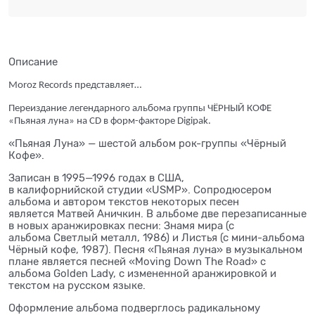
Описание
Moroz Records представляет…
Переиздание легендарного альбома группы ЧЁРНЫЙ КОФЕ
«Пьяная луна» на CD в форм-факторе Digipak.
«Пьяная Луна» — шестой альбом рок-группы «Чёрный
Кофе».
Записан в 1995—1996 годах в США,
в калифорнийской студии «USMP». Сопродюсером
альбома и автором текстов некоторых песен
является Матвей Аничкин. В альбоме две перезаписанные
в новых аранжировках песни: Знамя мира (с
альбома Светлый металл, 1986) и Листья (с мини-альбома
Чёрный кофе, 1987). Песня «Пьяная луна» в музыкальном
плане является песней «Moving Down The Road» с
альбома Golden Lady, с измененной аранжировкой и
текстом на русском языке.
Оформление альбома подверглось радикальному