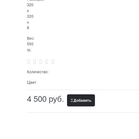
320
x
320
x
8
Вес:
550
гр.
Количество:
Цвет
4 500
 руб.
Добавить