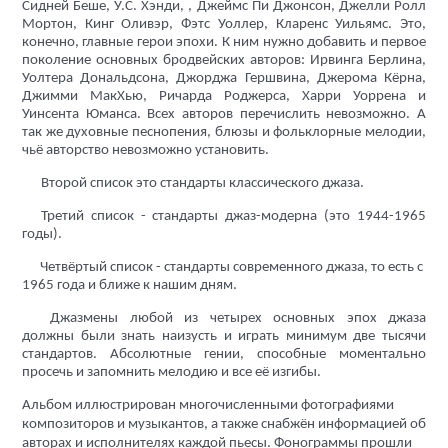
Сидней Беше, У.C. Хэнди, , Джеймс Пи Джонсон, Джелли Ролл
Мортон, Кинг Оливэр, Фэтс Уоллер, Кларенс Уильямс. Это,
конечно, главные герои эпохи. К ним нужно добавить и первое
поколение основных бродвейских авторов: Ирвинга Берлина,
Уолтера Дональдсона, Джорджа Гершвина, Джерома Кёрна,
Джимми МакХью, Ричарда Роджерса, Харри Уоррена и
Уинсента Юманса. Всех авторов перечислить невозможно. А
так же духовные песнопения, блюзы и фольклорные мелодии,
чьё авторство невозможно установить.
Второй список это стандарты классического джаза.
Третий список - стандарты джаз-модерна (это 1944-1965
годы).
Четвёртый список - стандарты
современного джаза, то есть с
1965 года и ближе к нашим дням.
Джазмены любой из четырех основных эпох джаза
должны были знать наизусть и играть минимум две тысячи
стандартов. Абсолютные гении, способные моментально
просечь и запомнить мелодию и все её изгибы.
Альбом иллюстрирован многочисленными фотографиями
композиторов и музыкантов, а также снабжён информацией об
авторах и исполнителях каждой пьесы. Фонограммы прошли