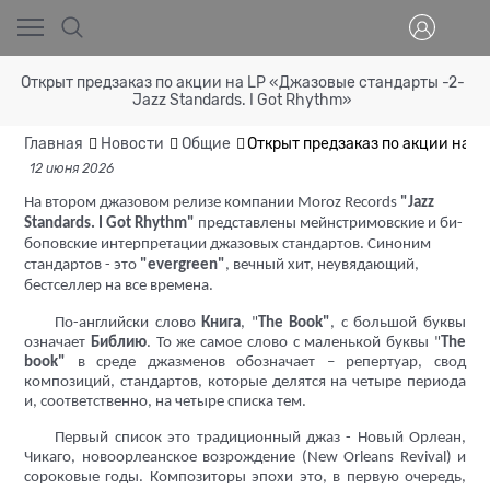
Открыт предзаказ по акции на LP «Джазовые стандарты -2-
Jazz Standards. I Got Rhythm»
Главная
Новости
Общие
Открыт предзаказ по акции на L
12 июня 2026
На втором джазовом релизе компании
Moroz
Records
"
Jazz
Standards.
I
Got
Rhythm
"
представлены мейнстримовские и би-
боповские интерпретации джазовых стандартов. Синоним
стандартов - это
"
evergreen"
, вечный хит, неувядающий,
бестселлер на все времена.
По-английски слово
Книга
, "
The Book"
, с большой буквы
означает
Библию
. То же самое слово с маленькой буквы "
The
book"
в среде джазменов обозначает – репертуар, свод
композиций, стандартов, которые делятся на четыре периода
и, соответственно, на четыре списка тем.
Первый список это традиционный джаз - Новый Орлеан,
Чикаго, новоорлеанское возрождение (New Orleans Revival) и
сороковые годы. Композиторы эпохи это, в первую очередь,