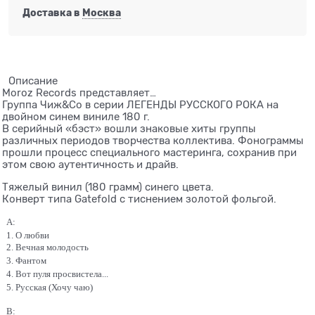
Доставка в
Москва
Описание
Moroz Records представляет…
Группа Чиж&Co в серии ЛЕГЕНДЫ РУССКОГО РОКА на
двойном синем виниле 180 г.
В серийный «бэст» вошли знаковые хиты группы
различных периодов творчества коллектива. Фонограммы
прошли процесс специального мастеринга, сохранив при
этом свою аутентичность и драйв.
Тяжелый винил (180 грамм) синего цвета.
Конверт типа Gatefold с тиснением золотой фольгой.
A:
1. О любви
2. Вечная молодость
3. Фантом
4. Вот пуля просвистела...
5. Русская (Хочу чаю)
B: