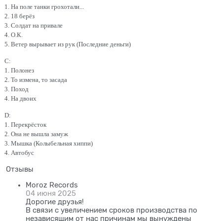
1. На поле танки грохотали...
2. 18 берёз
3. Солдат на привале
4. О.К.
5. Ветер вырывает из рук (Последние деньги)
C:
1. Полонез
2. То измена, то засада
3. Поход
4. На двоих
D:
1. Перекрёсток
2. Она не вышла замуж
3. Мышка (Колыбельная хиппи)
4. Автобус
Отзывы
Moroz Records
04 июня 2025
Дорогие друзья!
В связи с увеличением сроков производства по
независящим от нас причинам мы вынуждены