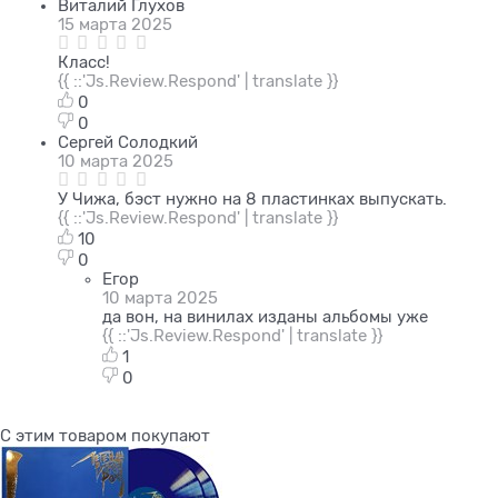
Виталий Глухов
15 марта 2025
Класс!
{{ ::'Js.Review.Respond' | translate }}
0
0
Сергей Солодкий
10 марта 2025
У Чижа, бэст нужно на 8 пластинках выпускать.
{{ ::'Js.Review.Respond' | translate }}
10
0
Егор
10 марта 2025
да вон, на винилах изданы альбомы уже
{{ ::'Js.Review.Respond' | translate }}
1
0
С этим товаром покупают